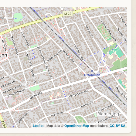
| Map data ©
contributors,
Leaflet
OpenStreetMap
CC-BY-SA