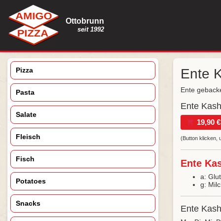
Ottobrunn
seit 1992
Pizza
Ente K
Ente gebacke
Pasta
Ente Kashm
Salate
19,90 €
Fleisch
(Button klicken,
Fisch
Ente Kas
a: Glu
Potatoes
g: Mil
Snacks
Ente Kashm