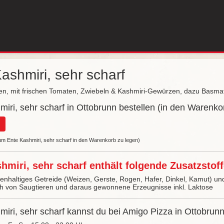
ashmiri, sehr scharf
n, mit frischen Tomaten, Zwiebeln & Kashmiri-Gewürzen, dazu Basmat
iri, sehr scharf in Ottobrunn bestellen (in den Warenko
 um Ente Kashmiri, sehr scharf in den Warenkorb zu legen)
hmiri, sehr scharf enthält folgende Zusatzstoff
tenhaltiges Getreide (Weizen, Gerste, Rogen, Hafer, Dinkel, Kamut) 
ch von Saugtieren und daraus gewonnene Erzeugnisse inkl. Laktose
iri, sehr scharf kannst du bei Amigo Pizza in Ottobrunn