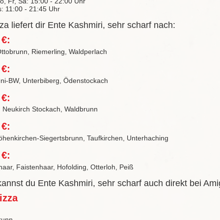
o, Fr, Sa: 15:00 - 22:00 Uhr
s: 11:00 - 21:45 Uhr
a liefert dir Ente Kashmiri, sehr scharf nach:
 €:
ttobrunn, Riemerling, Waldperlach
 €:
Uni-BW, Unterbiberg, Ödenstockach
 €:
 Neukirch Stockach, Waldbrunn
 €:
öhenkirchen-Siegertsbrunn, Taufkirchen, Unterhaching
 €:
haar, Faistenhaar, Hofolding, Otterloh, Peiß
kannst du Ente Kashmiri, sehr scharf auch direkt bei Am
izza
runn