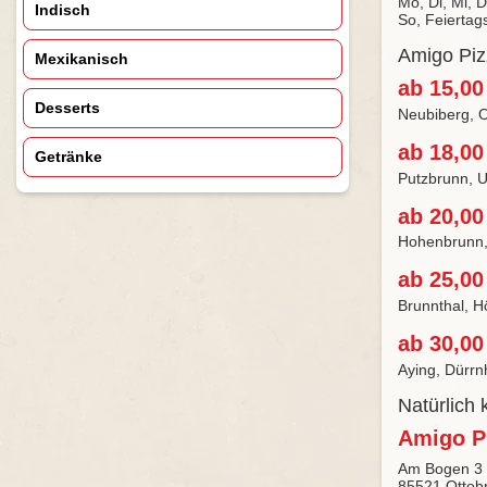
Mo, Di, Mi, D
Indisch
So, Feiertag
Amigo Pizz
Mexikanisch
ab 15,00
Desserts
Neubiberg, O
ab 18,00
Getränke
Putzbrunn, 
ab 20,00
Hohenbrunn,
ab 25,00
Brunnthal, H
ab 30,00
Aying, Dürrn
Natürlich 
Amigo P
Am Bogen 3
85521 Ottob