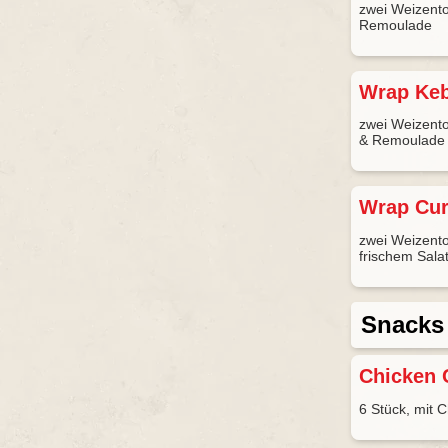
zwei Weizentor
Remoulade
Wrap Ke
zwei Weizentor
& Remoulade
Wrap Cur
zwei Weizentor
frischem Sal
Snacks
Chicken 
6 Stück, mit C