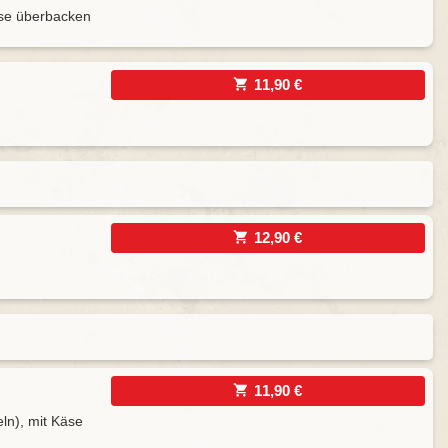
Käse überbacken
11,90 €
12,90 €
11,90 €
ln), mit Käse