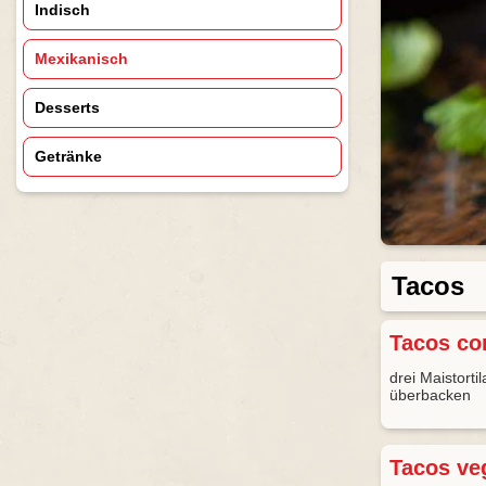
Indisch
Mexikanisch
Desserts
Getränke
Tacos
Tacos co
drei Maistorti
überbacken
Tacos ve