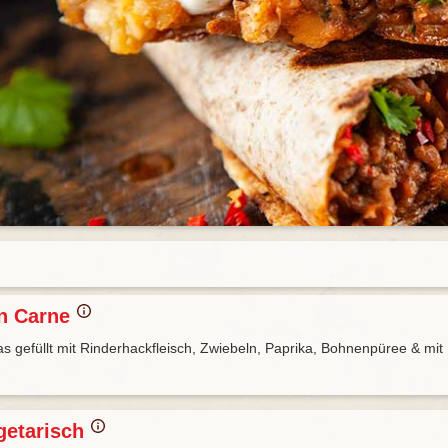
n Carne
las gefüllt mit Rinderhackfleisch, Zwiebeln, Paprika, Bohnenpüree & mit
getarisch