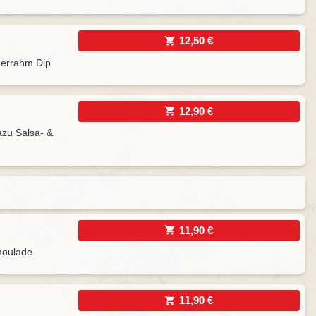
12,50 €
uerrahm Dip
12,90 €
azu Salsa- &
11,90 €
emoulade
11,90 €