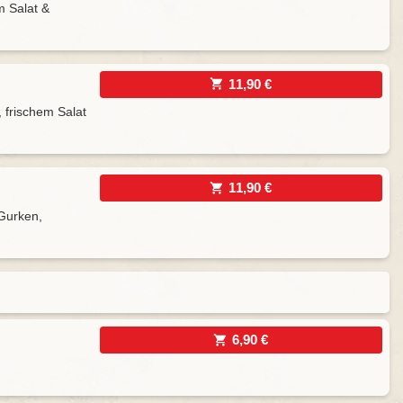
m Salat &
11,90 €
, frischem Salat
11,90 €
 Gurken,
6,90 €