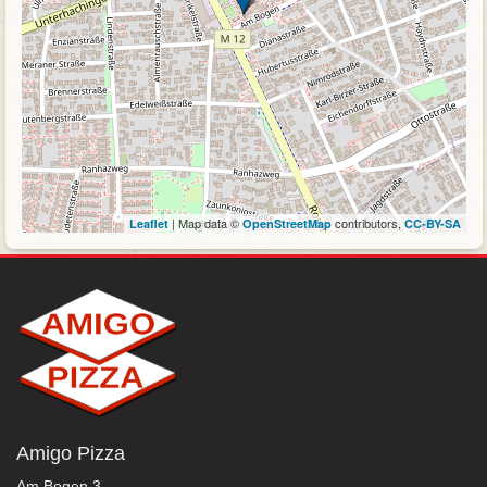
| Map data ©
contributors,
Leaflet
OpenStreetMap
CC-BY-SA
Amigo Pizza
Am Bogen 3