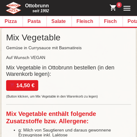
0
Ottobrunn
seit 1992
Pizza
Pasta
Salate
Fleisch
Fisch
Pot
Mix Vegetable
Gemüse in Currysauce mit Basmatireis
Auf Wunsch VEGAN
Mix Vegetable in Ottobrunn bestellen (in den
Warenkorb legen):
14,50 €
(Button klicken, um Mix Vegetable in den Warenkorb zu legen)
Mix Vegetable enthält folgende
Zusatzstoffe bzw. Allergene:
g: Milch von Saugtieren und daraus gewonnene
Erzeugnisse inkl. Laktose