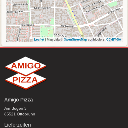
| Map data ©
contributors,
Leaflet
OpenStreetMap
CC-BY-SA
Amigo Pizza
Am Bogen 3
85521 Ottobrunn
Lieferzeiten