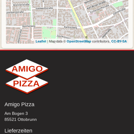
| Map data ©
contributors,
Leaflet
OpenStreetMap
CC-BY-SA
Amigo Pizza
Am Bogen 3
85521 Ottobrunn
Lieferzeiten